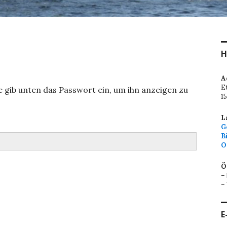
H
A
E
te gib unten das Passwort ein, um ihn anzeigen zu
1
L
G
B
O
Ö
–
–
E