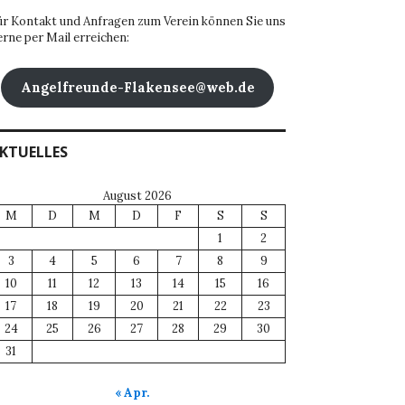
ür Kontakt und Anfragen zum Verein können Sie uns
erne per Mail erreichen:
Angelfreunde-Flakensee@web.de
KTUELLES
August 2026
M
D
M
D
F
S
S
1
2
3
4
5
6
7
8
9
10
11
12
13
14
15
16
17
18
19
20
21
22
23
24
25
26
27
28
29
30
31
« Apr.