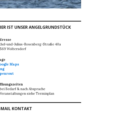
IER IST UNSER ANGELGRUNDSTÜCK
dresse
thel-und-Julius-Rosenberg-Straße 40a
5569 Woltersdorf
age
oogle Maps
ing
penrout
ffnungszeiten
 bei Bedarf & nach Absprache
 Veranstaltungen siehe Terminplan
-MAIL KONTAKT