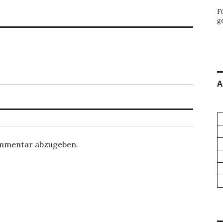
F
g
A
ommentar abzugeben.