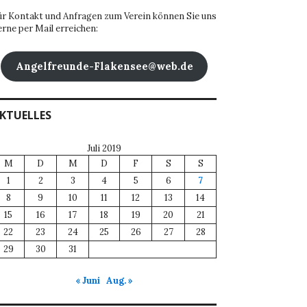
ür Kontakt und Anfragen zum Verein können Sie uns
erne per Mail erreichen:
Angelfreunde-Flakensee@web.de
KTUELLES
Juli 2019
M
D
M
D
F
S
S
1
2
3
4
5
6
7
8
9
10
11
12
13
14
15
16
17
18
19
20
21
22
23
24
25
26
27
28
29
30
31
« Juni
Aug. »