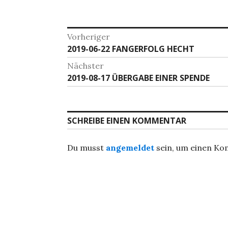
Beitragsnavigation
Vorheriger
Vorheriger
2019-06-22 FANGERFOLG HECHT
Beitrag:
Nächster
Nächster
2019-08-17 ÜBERGABE EINER SPENDE
Beitrag:
SCHREIBE EINEN KOMMENTAR
Du musst
angemeldet
sein, um einen K