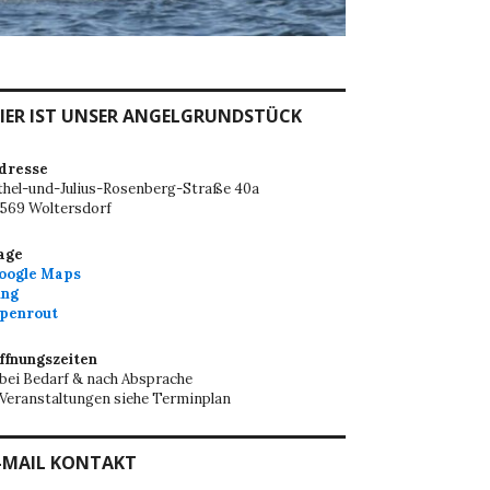
IER IST UNSER ANGELGRUNDSTÜCK
dresse
thel-und-Julius-Rosenberg-Straße 40a
5569 Woltersdorf
age
oogle Maps
ing
penrout
ffnungszeiten
 bei Bedarf & nach Absprache
 Veranstaltungen siehe Terminplan
-MAIL KONTAKT