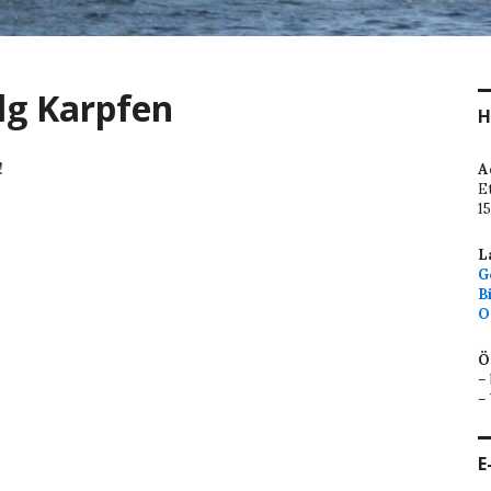
lg Karpfen
H
!
A
E
1
L
G
B
O
Ö
–
–
E