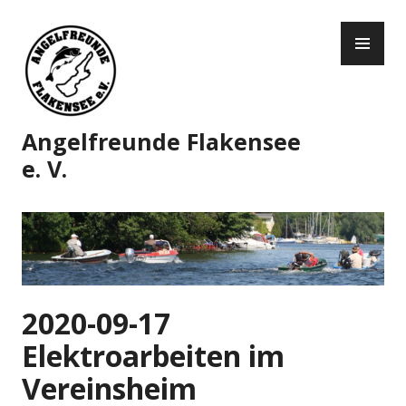
Zum
PR
Inhalt
ME
springen
Angelfreunde Flakensee
e. V.
2020-09-17
Elektroarbeiten im
Vereinsheim