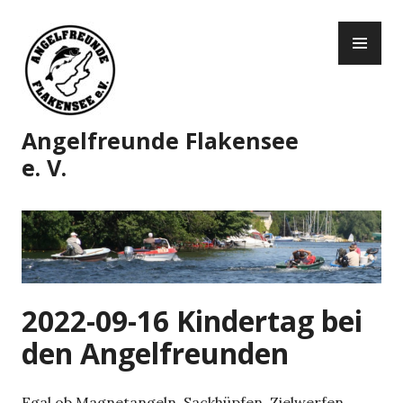
Zum
PR
Inhalt
ME
springen
Angelfreunde Flakensee
e. V.
2022-09-16 Kindertag bei
den Angelfreunden
Egal ob Magnetangeln, Sackhüpfen, Zielwerfen,