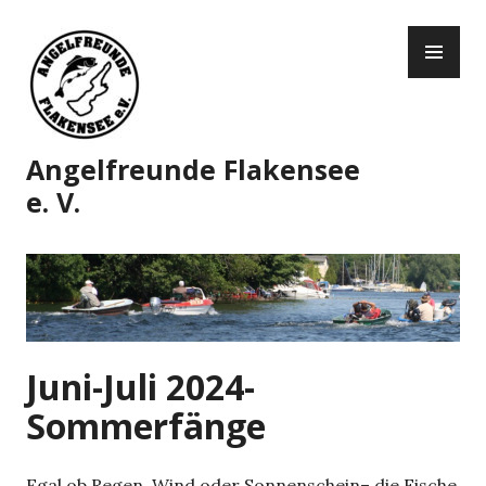
Zum
PR
Inhalt
ME
springen
Angelfreunde Flakensee
e. V.
Juni-Juli 2024-
Sommerfänge
Egal ob Regen, Wind oder Sonnenschein– die Fische