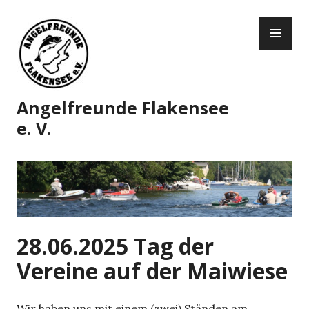
Zum
PR
Inhalt
ME
springen
Angelfreunde Flakensee
e. V.
28.06.2025 Tag der
Vereine auf der Maiwiese
Wir haben uns mit einem (zwei) Ständen am