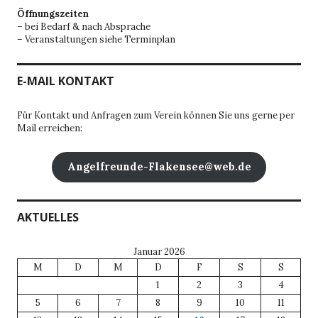
Öffnungszeiten
– bei Bedarf & nach Absprache
– Veranstaltungen siehe Terminplan
E-MAIL KONTAKT
Für Kontakt und Anfragen zum Verein können Sie uns gerne per
Mail erreichen:
Angelfreunde-Flakensee@web.de
AKTUELLES
Januar 2026
M
D
M
D
F
S
S
1
2
3
4
5
6
7
8
9
10
11