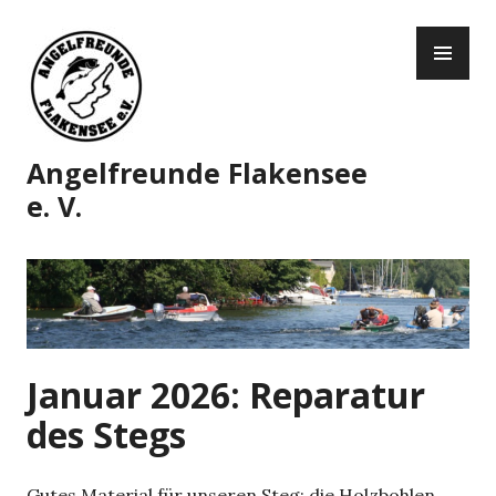
Zum
PR
Inhalt
ME
springen
Angelfreunde Flakensee
e. V.
Januar 2026: Reparatur
des Stegs
Gutes Material für unseren Steg: die Holzbohlen