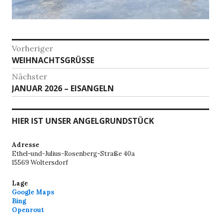
Beitragsnavigation
Vorheriger
Vorheriger
WEIHNACHTSGRÜSSE
Beitrag:
Nächster
Nächster
JANUAR 2026 – EISANGELN
Beitrag:
HIER IST UNSER ANGELGRUNDSTÜCK
Adresse
Ethel-und-Julius-Rosenberg-Straße 40a
15569 Woltersdorf
Lage
Google Maps
Bing
Openrout