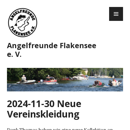
Zum
PR
Inhalt
ME
springen
Angelfreunde Flakensee
e. V.
2024-11-30 Neue
Vereinskleidung
Dank Thomas haben wir eine neue Kollektion an