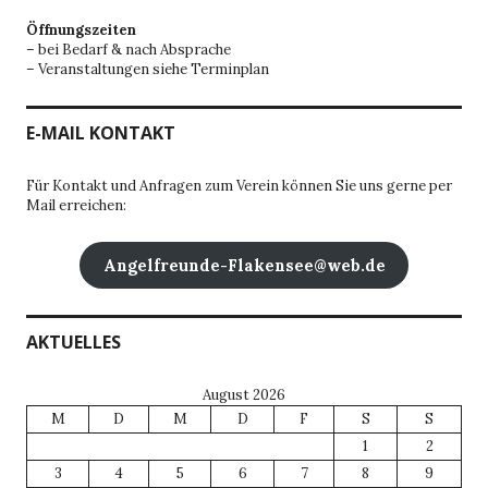
Öffnungszeiten
– bei Bedarf & nach Absprache
– Veranstaltungen siehe Terminplan
E-MAIL KONTAKT
Für Kontakt und Anfragen zum Verein können Sie uns gerne per
Mail erreichen:
Angelfreunde-Flakensee@web.de
AKTUELLES
August 2026
M
D
M
D
F
S
S
1
2
3
4
5
6
7
8
9