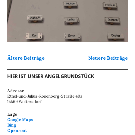
Beitragsnavigation
Ältere Beiträge
Neuere Beiträge
HIER IST UNSER ANGELGRUNDSTÜCK
Adresse
Ethel-und-Julius-Rosenberg-Straße 40a
15569 Woltersdorf
Lage
Google Maps
Bing
Openrout