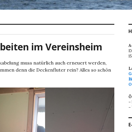
H
rbeiten im Vereinsheim
A
E
1
rkabelung muss natürlich auch erneuert werden,
L
ommen denn die Deckenfluter rein? Alles so schön
G
B
O
Ö
–
–
E