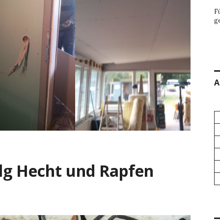
F
g
A
lg Hecht und Rapfen