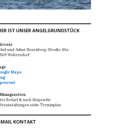
IER IST UNSER ANGELGRUNDSTÜCK
dresse
thel-und-Julius-Rosenberg-Straße 40a
5569 Woltersdorf
age
oogle Maps
ing
penrout
ffnungszeiten
 bei Bedarf & nach Absprache
 Veranstaltungen siehe Terminplan
-MAIL KONTAKT