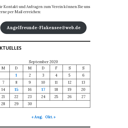
ür Kontakt und Anfragen zum Verein können Sie uns
erne per Mail erreichen:
Angelfreunde-Flakensee@web.de
KTUELLES
September 2020
M
D
M
D
F
S
S
1
2
3
4
5
6
7
8
9
10
11
12
13
14
15
16
17
18
19
20
21
22
23
24
25
26
27
28
29
30
« Aug.
Okt. »