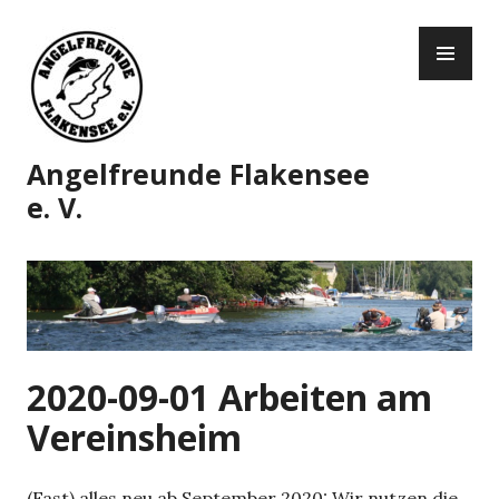
Zum
PR
Inhalt
ME
springen
Angelfreunde Flakensee
e. V.
2020-09-01 Arbeiten am
Vereinsheim
(Fast) alles neu ab September 2020: Wir nutzen die